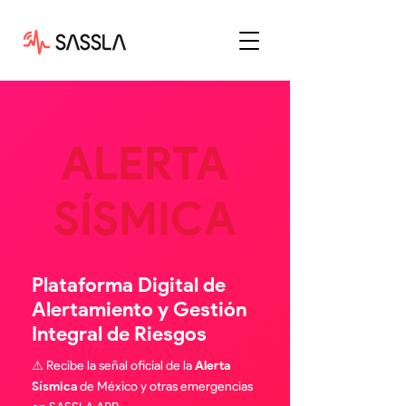
ALERTA
​SÍSMICA
Plataforma Digital de
Alertamiento y Gestión
Integral de Riesgos
⚠️ Recibe la señal oficial de la
Alerta
Sísmica
de México y otras emergencias