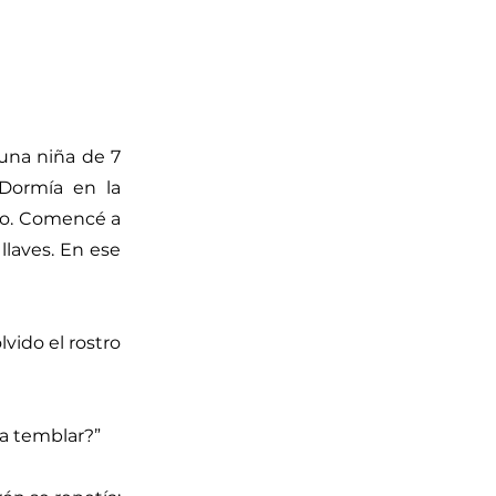
una niña de 7
 Dormía en la
mpo. Comencé a
llaves. En ese
lvido el rostro
a temblar?”