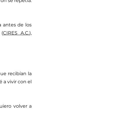
rón se repetía:
 antes de los
 (
CIRES A.C.
),
ue recibían la
a vivir con el
iero volver a