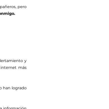
pañeros, pero
onmigo.
Alertamiento y
r internet más
no han logrado
a información