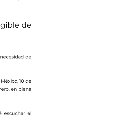
ngible de
 necesidad de
 México, 18 de
rero, en plena
é escuchar el