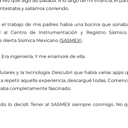
vez que algo así pasaba. A lo largo de mi infancia, el pat
ontestaba y salíamos corriendo.
 el trabajo de mis padres había una bocina que sonaba
rí al Centro de Instrumentación y Registro Sísmico
e Alerta Sísmica Mexicano (
SASMEX
).
Era ingeniería. Y me enamoré de ella.
ulares y la tecnología. Descubrí que había varias apps q
a repetir aquella experiencia, descargué todas. Comencé 
staba completamente fascinado.
o lo decidí: Tener al SASMEX siempre conmigo. No qu