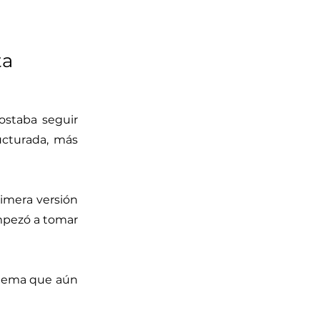
ta
ostaba seguir
ucturada, más
rimera versión
empezó a tomar
stema que aún