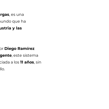
argas
, es una
 mundo que ha
stria y las
por
Diego Ramírez
rgente
, este sistema
ciada a los
11 años
, sin
lo.