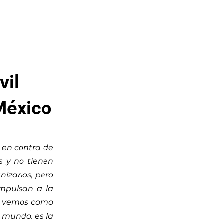
vil
 México
n en contra de
as y no tienen
nizarlos, pero
impulsan a la
os vemos como
 mundo, es la